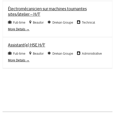
Électromécanicien sur machines tournantes
sites/atelier – H/F
Full-time
Beautor
Drekan Groupe
Technical
More Details
Assistant(e) HSE H/F
Full-time
Beautor
Drekan Groupe
Administrative
More Details
tảitools
Crackeado PC
Program Descargar
ITACrack
ativador window
11
idm kuyhaa
kmspico portable
kmspico portable
instaup apk
gbwhatsapp apk
Ativador Windows 7