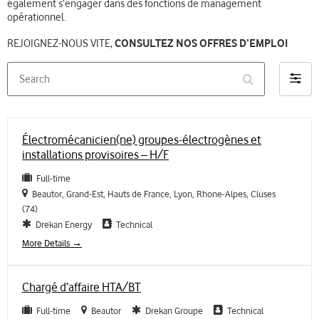
également s’engager dans des fonctions de management
opérationnel.
REJOIGNEZ-NOUS VITE,
CONSULTEZ NOS OFFRES D’EMPLOI
Search
Filter
by
Électromécanicien(ne) groupes-électrogènes et
installations provisoires – H/F
Full-time
Beautor
Grand-Est
Hauts de France
Lyon
Rhone-Alpes
Cluses
(74)
Drekan Energy
Technical
More Details
Chargé d’affaire HTA/BT
Full-time
Beautor
Drekan Groupe
Technical