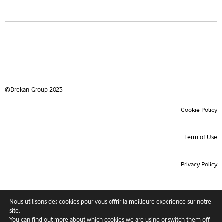
©Drekan-Group 2023
Cookie Policy
Term of Use
Privacy Policy
Product index
Nous utilisons des cookies pour vous offrir la meilleure expérience sur notre
site.
You can find out more about which cookies we are using or switch them off
Site map