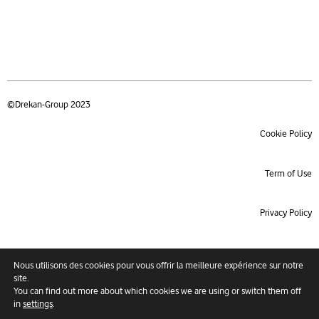
©Drekan-Group 2023
Cookie Policy
Term of Use
Privacy Policy
Product index
Nous utilisons des cookies pour vous offrir la meilleure expérience sur notre
site.
You can find out more about which cookies we are using or switch them off
Site map
in
settings
.